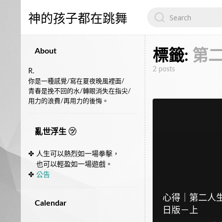
Search
神的孩子都在跳舞
for:
About
標籤:
第
2 posts
R.
你是一種感覺/寫在夏夜晚風裡面/
青春是挽不回的水/轉眼消失在指尖/
用力的浪費/再用力的後悔。
亂世浮生 ㋡
✤ 人生可以熱烈如一場拳擊，
也可以輕盈如一場遊戲。
✤
公告
心得｜第二人生 Se
Calendar
日版－上