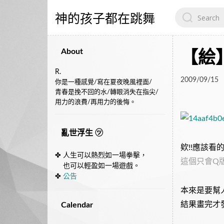
Search
神的孩子都在跳舞
for:
About
【絵
R.
2009/09/15
你是一種感覺/寫在夏夜晚風裡面/
青春是挽不回的水/轉眼消失在指尖/
用力的浪費/再用力的後悔。
亂世浮生 ㋡
欸!!應該看
✤ 人生可以熱烈如一場拳擊，
這個只會Q
也可以輕盈如一場遊戲。
✤
公告
本來是要幫
結果畫完才發
Calendar