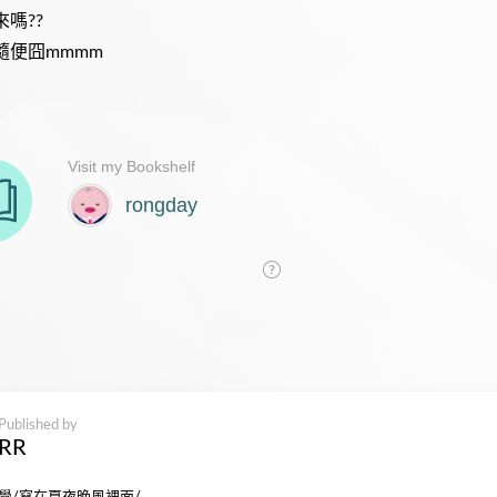
嗎??
隨便囧mmmm
Published by
RR